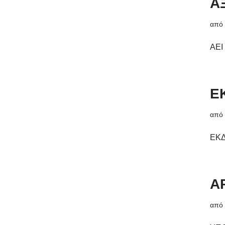
Α
απ
ΑΕΙ
Ε
απ
ΕΚΔ
Α
απ