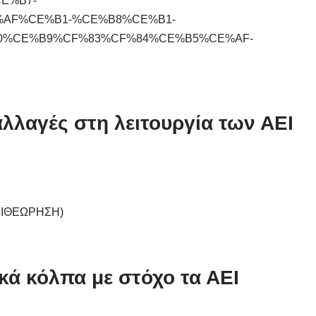
CE%B7-
AF%CE%B1-%CE%B8%CE%B1-
0%CE%B9%CF%83%CF%84%CE%B5%CE%AF-
αλλαγές στη λειτουργία των ΑΕΙ
 ΕΠΙΘΕΩΡΗΣΗ)
κά κόλπα με στόχο τα ΑΕΙ