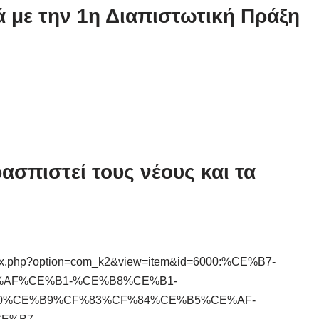
 με την 1η Διαπιστωτική Πράξη
σπιστεί τους νέους και τα
/index.php?option=com_k2&view=item&id=6000:%CE%B7-
AF%CE%B1-%CE%B8%CE%B1-
0%CE%B9%CF%83%CF%84%CE%B5%CE%AF-