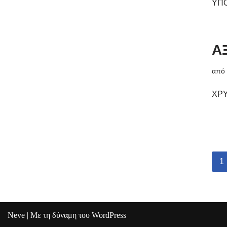
ΥΠΟ
Α
απ
ΧΡΥ
1
Neve
| Με τη δύναμη του
WordPress