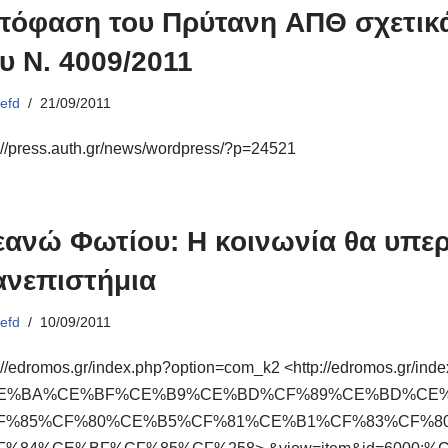
πόφαση του Πρύτανη AΠΘ σχετικά
υ Ν. 4009/2011
ό
efd
21/09/2011
://press.auth.gr/news/wordpress/?p=24521
ανώ Φωτίου: Η κοινωνία θα υπερα
ανεπιστήμια
ό
efd
10/09/2011
p://edromos.gr/index.php?option=com_k2 <http://edromos.gr
E%BA%CE%BF%CE%B9%CE%BD%CF%89%CE%BD%CE%
F%85%CF%80%CE%B5%CF%81%CE%B1%CF%83%CF%8