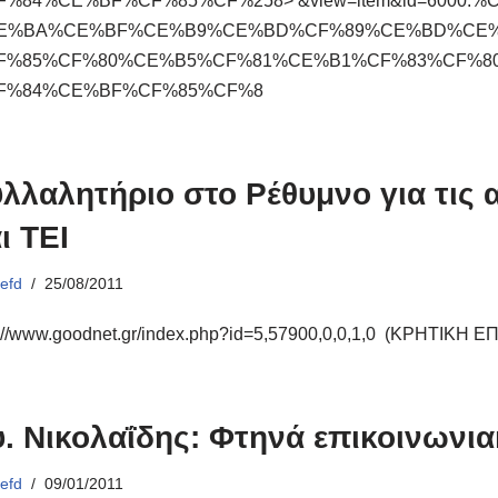
F%84%CE%BF%CF%85%CF%258> &view=item&id=6000:%
E%BA%CE%BF%CE%B9%CE%BD%CF%89%CE%BD%CE%
F%85%CF%80%CE%B5%CF%81%CE%B1%CF%83%CF%8
F%84%CE%BF%CF%85%CF%8
λλαλητήριο στο Ρέθυμνο για τις 
ι ΤΕΙ
ό
efd
25/08/2011
p://www.goodnet.gr/index.php?id=5,57900,0,0,1,0 (ΚΡΗΤΙΚΗ
. Νικολαΐδης: Φτηνά επικοινωνια
ό
efd
09/01/2011