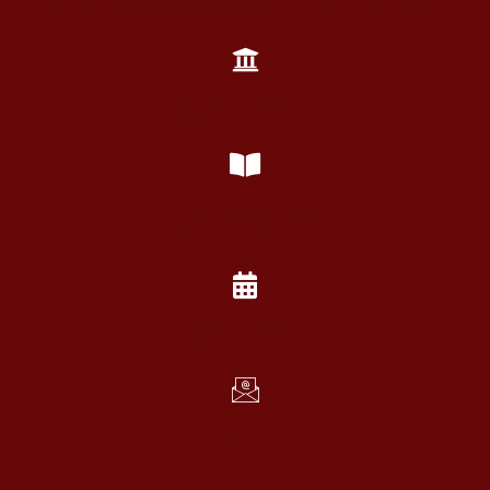
Πανεπιστημιούπολη Γάλλου, Ρέθυμνο 74 100, Κρήτη +30 28310-77860
Πανεπιστήμιο Κρήτης
Τηλεφωνικός Κατάλογος
Πανεπιστημίου Κρήτης
Ημερολόγιο Σχολής
Web Mail