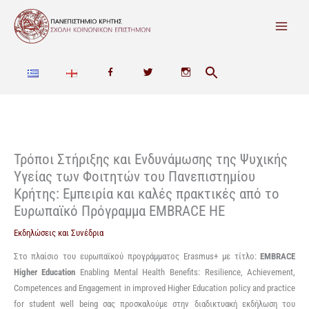
Μετάβαση
στο
περιεχόμενο
F
T
I
a
w
n
c
i
s
e
t
t
Τρόποι Στήριξης και Ενδυνάμωσης της Ψυχικής
Υγείας των Φοιτητών του Πανεπιστημίου
b
t
a
Κρήτης: Εμπειρία και καλές πρακτικές από το
o
e
g
Ευρωπαϊκό Πρόγραμμα EMBRACE HE
o
r
r
Εκδηλώσεις και Συνέδρια
k
a
Στο πλαίσιο του ευρωπαϊκού προγράμματος Erasmus+ με τίτλο:
EMBRACE
Higher Education
Enabling Mental Health Benefits: Resilience, Achievement,
m
Competences and Engagement in improved Higher Education policy and practice
for student well being σας προσκαλούμε στην διαδικτυακή εκδήλωση του