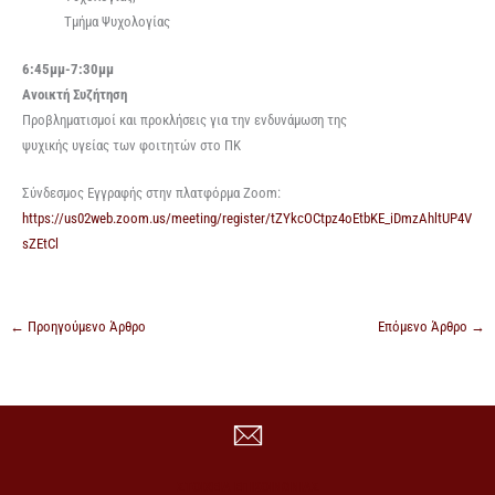
Τμήμα Ψυχολογίας
6:45μμ-7:30μμ
Ανοικτή Συζήτηση
Προβληματισμοί και προκλήσεις για την ενδυνάμωση της
ψυχικής υγείας των φοιτητών στο ΠΚ
Σύνδεσμος Εγγραφής στην πλατφόρμα Zoom:
https://us02web.zoom.us/meeting/register/tZYkcOCtpz4oEtbKE_iDmzAhltUP4V
sZEtCl
←
Προηγούμενο Άρθρο
Επόμενο Άρθρο
→
ΣΤΟΙΧΕΙΑ ΕΠΙΚΟΙΝΩΝΙΑΣ