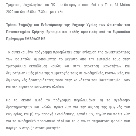
Τμήματος Ψυχολογίας του ΠΚ που θα πραγματοποιηθεί την Τρίτη 31 Μαΐου
2022 και ώρα 6:00μμ-7:30μμ. με τίτλο:
Τρόποι Στήριξης και Ενδυνάμωσης της Ψυχικής Υγείας των Φοιτητών του
Πανεπιστημίου Κρήτης:
Εμπειρία και καλές πρακτικές από το Ευρωπαϊκό
Πρόγραμμα EMBRACE HE
Το συγκεκριμένο πρόγραμμα προσβλέπει στην ενίσχυση της ανθεκτικότητας
των φοιτητών, αξιοποιώντας το μέγιστο από την εμπειρία τους στην
τριτοβάθμια εκπαίδευση καθώς και στην απόκτηση ικανοτήτων και
δεξιοτήτων ζωής μέσω της συμμετοχής τους σε ακαδημαϊκές, κοινωνικές, και
δημιουργικές δραστηριότητες τόσο στην κοινότητα του Πανεπιστημίου όσο
και στο ευρύτερο κοινωνικό πλαίσιο.
Για το σκοπό αυτό το πρόγραμμα περιλαμβάνει: α) το σχεδιασμό
δραστηριοτήτων και καλών πρακτικών για την αύξηση της ψυχικής του
ευημερίας, και β) την παροχή εκπαίδευσης, εργαλείων, πηγών και πολιτικών
για το ακαδημαϊκό προσωπικό αλλά και τους πανεπιστημιακούς φορείς που
παρέχουν στήριξη στους φοιτητές.