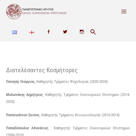
Μετάβαση
στο
περιεχόμενο
F
T
I
a
w
n
c
i
s
e
t
t
Διατελέσαντες Κοσμήτορες
b
t
a
Παναγής Γεώργιος,
Καθηγητής Τμήματος Ψυχολογίας (2020-2024)
o
e
g
Μυλωνάκης Δημήτριος
, Καθηγητής Τμήματος Οικονομικών Επιστημών (2014-
o
r
r
2020)
k
a
Παπαϊωάννου Σκεύος
, Καθηγητής Τμήματος Κοινωνιολογίας (2010-2014)
m
Παπαδόπουλος Αθανάσιος
, Καθηγητής Τμήματος Οικονομικών Επιστημών
(2006-2010)