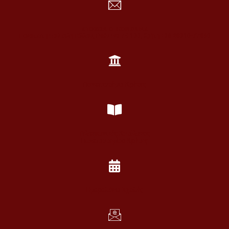
ΣΤΟΙΧΕΙΑ ΕΠΙΚΟΙΝΩΝΙΑΣ
Πανεπιστημιούπολη Γάλλου, Ρέθυμνο 74 100, Κρήτη +30 28310-77860
Πανεπιστήμιο Κρήτης
Τηλεφωνικός Κατάλογος
Πανεπιστημίου Κρήτης
Ημερολόγιο Σχολής