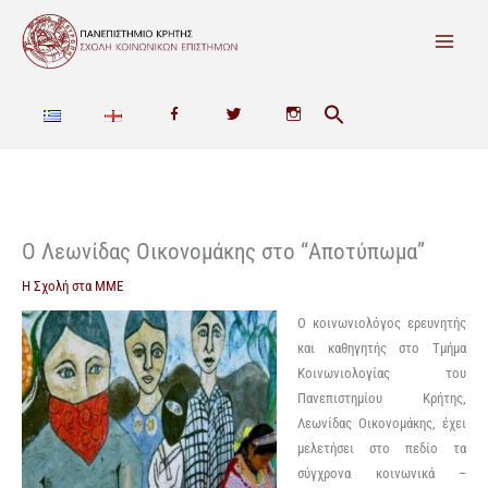
Μετάβαση
στο
περιεχόμενο
F
T
I
a
w
n
c
i
s
e
t
t
Ο Λεωνίδας Οικονομάκης στο “Αποτύπωμα”
b
t
a
Η Σχολή στα ΜΜΕ
o
e
g
Ο κοινωνιολόγος ερευνητής
και καθηγητής στο Τμήμα
o
r
r
Κοινωνιολογίας του
Πανεπιστημίου Κρήτης,
k
a
Λεωνίδας Οικονομάκης, έχει
m
μελετήσει στο πεδίο τα
σύγχρονα κοινωνικά –