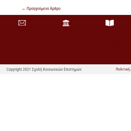
←
Προηγούμενο Άρθρο
ΣΤΟΙΧΕΙΑ
Πανεπιστήμιο
Τηλεφωνικός
ΕΠΙΚΟΙΝΩΝΙΑΣ
Κρήτης
Κατάλογος
Πανεπιστημιούπολη
Πανεπιστημίου
Γάλλου, Ρέθυμνο 74
Κρήτης
100, Κρήτη +30
28310-77860
Copyright 2021 Σχολή Κοινωνικών Επιστημών
Πολιτική