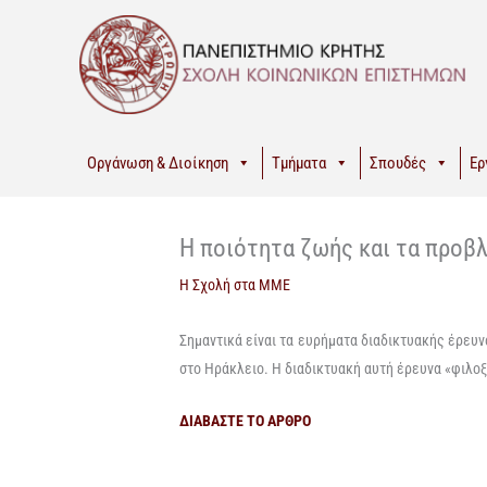
Μετάβαση
στο
περιεχόμενο
Οργάνωση & Διοίκηση
Τμήματα
Σπουδές
Ερ
Η ποιότητα ζωής και τα προβ
Η Σχολή στα ΜΜΕ
Σημαντικά είναι τα ευρήματα διαδικτυακής έρευν
στο Ηράκλειο.
Η διαδικτυακή αυτή έρευνα «φιλο
ΔΙΑΒΑΣΤΕ ΤΟ ΑΡΘΡΟ