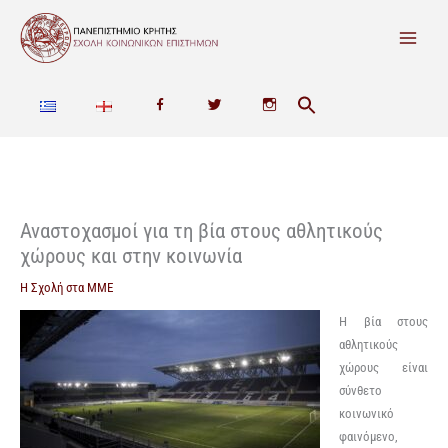
Μετάβαση
στο
περιεχόμενο
F
T
I
a
w
n
c
i
s
e
t
t
Αναστοχασμοί για τη βία στους αθλητικούς
χώρους και στην κοινωνία
b
t
a
Η Σχολή στα ΜΜΕ
o
e
g
Η βία στους
o
r
r
αθλητικούς
χώρους είναι
k
a
σύνθετο
m
κοινωνικό
φαινόμενο,