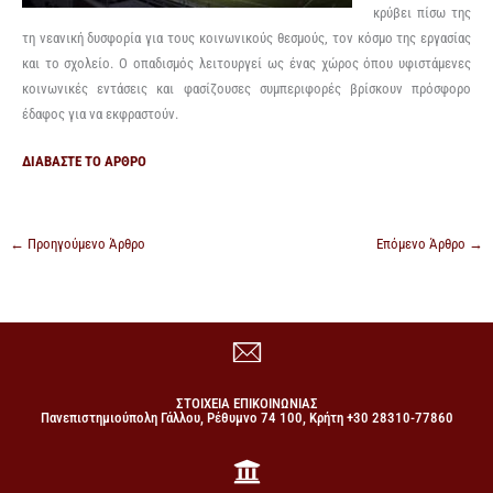
κρύβει πίσω της
τη νεανική δυσφορία για τους κοινωνικούς θεσμούς, τον κόσμο της εργασίας
και το σχολείο. Ο οπαδισμός λειτουργεί ως ένας χώρος όπου υφιστάμενες
κοινωνικές εντάσεις και φασίζουσες συμπεριφορές βρίσκουν πρόσφορο
έδαφος για να εκφραστούν.
ΔΙΑΒΑΣΤΕ ΤΟ ΑΡΘΡΟ
←
Προηγούμενο Άρθρο
Επόμενο Άρθρο
→
ΣΤΟΙΧΕΙΑ ΕΠΙΚΟΙΝΩΝΙΑΣ
Πανεπιστημιούπολη Γάλλου, Ρέθυμνο 74 100, Κρήτη +30 28310-77860