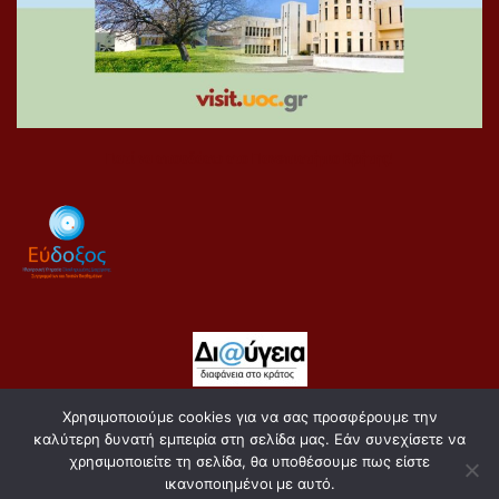
Γιατί να σπουδάσω στο Πανεπιστήμιο Κρήτης!
Χρησιμοποιούμε cookies για να σας προσφέρουμε την
Copyright 2021 Σχολή Κοινωνικών Επιστημών
καλύτερη δυνατή εμπειρία στη σελίδα μας. Εάν συνεχίσετε να
Πολιτική Απορρήτου
χρησιμοποιείτε τη σελίδα, θα υποθέσουμε πως είστε
ικανοποιημένοι με αυτό.
Πολιτική για τα Cookies