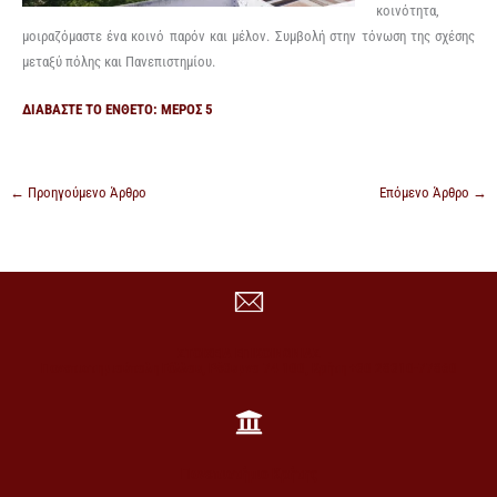
κοινότητα,
μοιραζόμαστε ένα κοινό παρόν και μέλον. Συμβολή στην τόνωση της σχέσης
μεταξύ πόλης και Πανεπιστημίου.
ΔΙΑΒΑΣΤΕ ΤΟ ΕΝΘΕΤΟ: ΜΕΡΟΣ 5
←
Προηγούμενο Άρθρο
Επόμενο Άρθρο
→
ΣΤΟΙΧΕΙΑ ΕΠΙΚΟΙΝΩΝΙΑΣ
Πανεπιστημιούπολη Γάλλου, Ρέθυμνο 74 100, Κρήτη +30 28310-77860
Πανεπιστήμιο Κρήτης