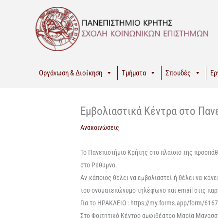
Μετάβαση
στο
περιεχόμενο
Οργάνωση & Διοίκηση
Τμήματα
Σπουδές
Ερ
Εμβολιαστικά Κέντρα στο Παν
Ανακοινώσεις
Το Πανεπιστήμιο Κρήτης στο πλαίσιο της προσπάθ
στο Ρέθυμνο.
Αν κάποιος θέλει να εμβολιαστεί ή θέλει να κάνε
του ονοματεπώνυμο τηλέφωνο και email στ
ις
π
α
Για το
ΗΡΑΚΛΕΙΟ
:
https://my.forms.app/form/61
Στο Φοιτητικό Κέντρο
αμφιθέατρο Μαρία Μανασ