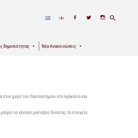
F
T
I
a
w
n
c
i
s
e
t
t
ς δημοσιότητας
Νέα-Ανακοινώσεις
b
t
a
o
e
g
o
r
r
k
a
m
α
στον
χώρο του
Πανεπιστημίου στο
Ηράκλειο και
)
μπορεί να κλείσει ραντεβού
δίνοντας τα στοιχεία