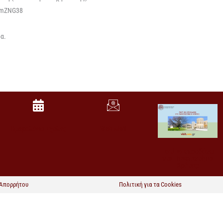
w4mZNG38
ρα.
Ημερολόγιο Σχολής
Web Mail
Γιατί να σπουδάσω
στο Πανεπιστήμιο
Κρήτης!
 Απορρήτου
Πολιτική για τα Cookies