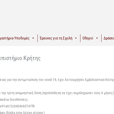
γαστήρια-Υποδομές
Έρευνες για τη Σχολή
Οδηγοί
Δράσει
επιστήμιο Κρήτης
ειας για την αντιμετώπιση του
covid 19,
έχει λειτουργήσει
Εμβολιαστικ
ά
Κέντρ
ι την τρίτη
αναμνηστική
δόση
(
προϋπόθεση να
έχει συμπληρώσει τους 6 μήνες
ρακάτω
διευθύνσ
εις:
67e91a612c0404e63747f8
σάκη
(δίπλα στην λέσχη σίτισης)