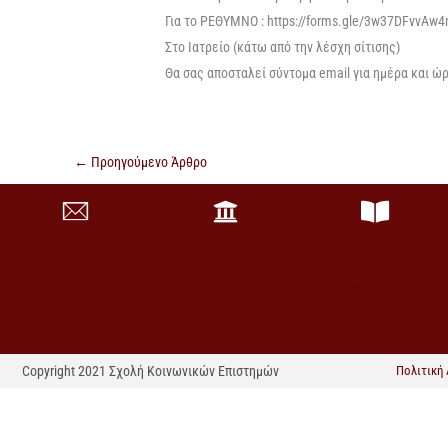
Για
το
ΡΕΘΥΜΝΟ
:
https://forms.gle/3w37DFvvA
Στο Ιατρείο (κάτω από την λέσχη σίτισης)
Θα σας αποσταλεί σύντομα email για ημέρα και ώ
←
Προηγούμενο Άρθρο
ΣΤΟΙΧΕΙΑ
Πανεπιστήμιο
Τηλεφωνικός
ΕΠΙΚΟΙΝΩΝΙΑΣ
Κρήτης
Κατάλογος
Πανεπιστημιούπολη
Πανεπιστημίου
Γάλλου, Ρέθυμνο 74
Κρήτης
100, Κρήτη +30
28310-77860
Copyright 2021 Σχολή Κοινωνικών Επιστημών
Πολιτική