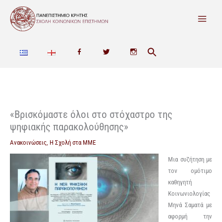
Μετάβαση
στο
περιεχόμενο
F
T
I
a
w
n
c
i
s
e
t
t
«Βρισκόμαστε όλοι στο στόχαστρο της
ψηφιακής παρακολούθησης»
b
t
a
Ανακοινώσεις
,
Η Σχολή στα ΜΜΕ
o
e
g
Μια συζήτηση με
o
r
r
τον ομότιμο
καθηγητή
k
a
Κοινωνιολογίας
m
Μηνά Σαματά με
αφορμή την