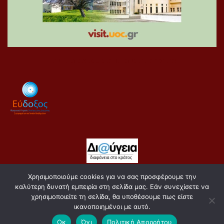
Γιατί να σπουδάσω στο Πανεπιστήμιο Κρήτης!
Χρησιμοποιούμε cookies για να σας προσφέρουμε την
Copyright 2021 Σχολή Κοινωνικών Επιστημών
καλύτερη δυνατή εμπειρία στη σελίδα μας. Εάν συνεχίσετε να
Πολιτική Απορρήτου
χρησιμοποιείτε τη σελίδα, θα υποθέσουμε πως είστε
ικανοποιημένοι με αυτό.
Πολιτική για τα Cookies
Οκ
Όχι
Πολιτική Απορρήτου