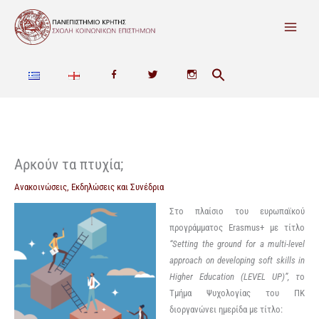
Μετάβαση
στο
περιεχόμενο
F
T
I
a
w
n
c
i
s
e
t
t
Αρκούν τα πτυχία;
b
t
a
Ανακοινώσεις
,
Εκδηλώσεις και Συνέδρια
o
e
g
Στο πλαίσιο του ευρωπαϊκού
προγράμματος Erasmus+ με τίτλο
o
r
r
“Setting the ground for a multi-level
approach on developing soft skills in
k
a
Higher Education (LEVEL UP)”, τ
ο
m
Τμήμα Ψυχολογίας του ΠΚ
διοργανώνει ημερίδα με τίτλο: