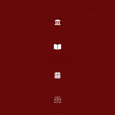
ΣΤΟΙΧΕΙΑ ΕΠΙΚΟΙΝΩΝΙΑΣ
Πανεπιστημιούπολη Γάλλου, Ρέθυμνο 74 100, Κρήτη +30 28310-77860
Πανεπιστήμιο Κρήτης
Τηλεφωνικός Κατάλογος
Πανεπιστημίου Κρήτης
Ημερολόγιο Σχολής
Web Mail