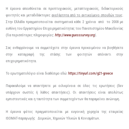
Η έρευνα απευθύνεται σε προπτυχιακούς, μεταπτυχιακούς, διδακτορικούς
φοιτητές και μεταδιδάκτορες
ανεξάρτητα από το αντικείμενο σπουδών τους
.
Στην Ελλάδα πραγματοποιείται συστηματικά κάθε 2 χρόνια από το 2008 με
ευθύνη του Εργαστηρίου Επιχειρηματικότητας του Πανεπιστημίου Μακεδονίας
(Για περισσότερες πληροφορίες:
http://www.guesssurvey.org
)
.
Σας ενθαρρύνουμε να συμμετέχετε στην έρευνα προκειμένου να βοηθήσετε
στην καταγραφή της στάσης των φοιτητών απέναντι στην
επιχειρηματικότητα.
Το ερωτηματολόγιο είναι διαθέσιμο εδώ:
https://tinyurl.com/g21-greece
Παρακαλούμε να απαντήσετε με ειλικρίνεια σε όλες τις ερωτήσεις (δεν
υπάρχουν σωστές ή λάθος απαντήσεις). Οι απαντήσεις είναι απολύτως
εμπιστευτικές και η ταυτότητα των συμμετεχόντων θα παραμείνει ανώνυμη.
H έρευνα φέτος πραγματοποιείται με ευγενική χορηγία της εταιρείας
ISOMAT-παραγωγής Δομικών, Χημικών Υλικών & Κονιαμάτων.