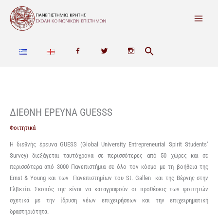
Μετάβαση
στο
περιεχόμενο
F
T
I
a
w
n
c
i
s
e
t
t
ΔΙΕΘΝΗ ΕΡΕΥΝΑ GUESSS
b
t
a
Φοιτητικά
o
e
g
H διεθνής έρευνα GUESS (Global University Entrepreneurial Spirit Students’
Survey) διεξάγεται ταυτόχρονα σε περισσότερες από 50 χώρες και σε
o
r
r
περισσότερα από 3000 Πανεπιστήμια σε όλο τον κόσμο με τη βοήθεια της
Ernst & Young και των Πανεπιστημίων του St. Gallen και της Βέρνης στην
k
a
Ελβετία. Σκοπός της είναι να καταγραφούν οι προθέσεις των φοιτητών
m
σχετικά με την ίδρυση νέων επιχειρήσεων και την επιχειρηματική
δραστηριότητα.