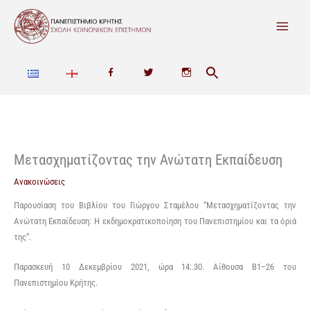
Μετάβαση
στο
περιεχόμενο
F
T
I
a
w
n
c
i
s
e
t
t
Μετασχηματίζοντας την Ανώτατη Εκπαίδευση
b
t
a
Ανακοινώσεις
o
e
g
Παρουσίαση του Βιβλίου του Γιώργου Σταμέλου “Μετασχηματίζοντας την
Ανώτατη Εκπαίδευση: Η εκδημοκρατικοποίηση του Πανεπιστημίου και τα όριά
o
r
r
της”.
k
a
Παρασκευή 10
Δεκεμβρίου
2021,
ώρα
14:.30. Α
ίθουσα
Β1
–
26
του
Πανεπιστημίου Κρήτης.
m