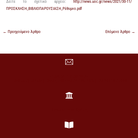
Δείτε το σχετικό αρχείο:
http://news.uoc.gr/news/2021/30-11/
ΠΡΟΣΚΛΗΣΗ_ΒΙΒΛΙΟΠΑΡΟΥΣΙΑΣΗ_Ρέθυμνο.pdf
←
Προηγούμενο Άρθρο
Επόμενο Άρθρο
→
ΣΤΟΙΧΕΙΑ ΕΠΙΚΟΙΝΩΝΙΑΣ
Πανεπιστημιούπολη Γάλλου, Ρέθυμνο 74 100, Κρήτη +30 28310-77860
Πανεπιστήμιο Κρήτης