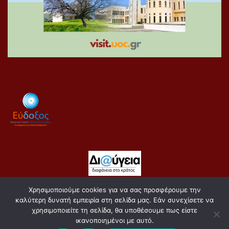
Γιατί να σπουδάσω στο Πανεπιστήμιο Κρήτης!
Χρησιμοποιούμε cookies για να σας προσφέρουμε την
Copyright 2021 Σχολή Κοινωνικών Επιστημών
καλύτερη δυνατή εμπειρία στη σελίδα μας. Εάν συνεχίσετε να
Πολιτική Απορρήτου
χρησιμοποιείτε τη σελίδα, θα υποθέσουμε πως είστε
ικανοποιημένοι με αυτό.
Πολιτική για τα Cookies