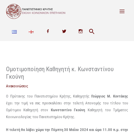
Μετάβαση
στο
περιεχόμενο
F
T
I
a
w
n
c
i
s
e
t
t
Ομοτιμοποίηση Καθηγητή κ. Κωνσταντίνου
Γκούνη
b
t
a
Ανακοινώσεις
o
e
g
Ο Πρύτανης του Πανεπιστηµίου Κρήτης, Καθηγητής
Γεώργιος Μ. Κοντάκης
o
r
r
έχει την τιµή να σας προσκαλέσει στην τελετή Απονοµής του τίτλου του
Οµότιµου Kαθηγητή στον
Κωνσταντίνο Γκούνη
Kαθηγητή του Τµήµατος
k
a
Κοινωνιολογίας του Πανεπιστηµίου Κρήτης.
m
Η τελετή θα λάβει χώρα την Πέμπτη 30 Μαΐου 2024 και ώρα 11.00 π.μ. στην