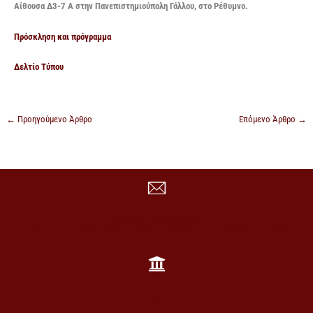
Αίθουσα Δ3-7 Α στην Πανεπιστηµιούπολη Γάλλου, στο Ρέθυμνο.
Πρόσκληση και πρόγραμμα
Δελτίο Τύπου
←
Προηγούμενο Άρθρο
Επόμενο Άρθρο
→
ΣΤΟΙΧΕΙΑ ΕΠΙΚΟΙΝΩΝΙΑΣ
Πανεπιστημιούπολη Γάλλου, Ρέθυμνο 74 100, Κρήτη +30 28310-77860
Πανεπιστήμιο Κρήτης