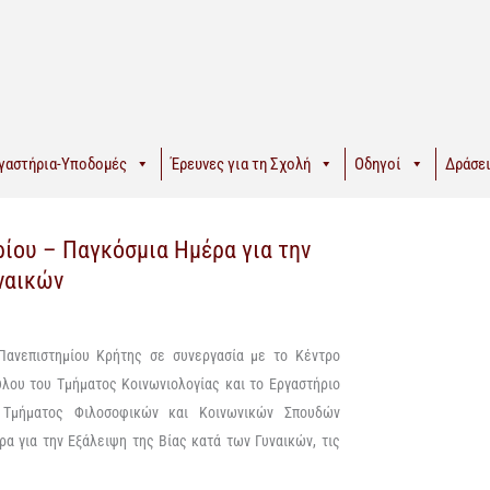
γαστήρια-Υποδομές
Έρευνες για τη Σχολή
Οδηγοί
Δράσει
ρίου – Παγκόσμια Ημέρα για την
ναικών
 Πανεπιστημίου Κρήτης
σε συνεργασία
με το
Κέντρο
λου του Τμήματος
Κοινωνιολογίας και
το Εργαστήριο
υ
Τμήματος Φιλοσοφικών και Κοινωνικών Σπουδών
έρα
για την Εξάλειψη
της Βίας κατά των Γυναικών
, τις