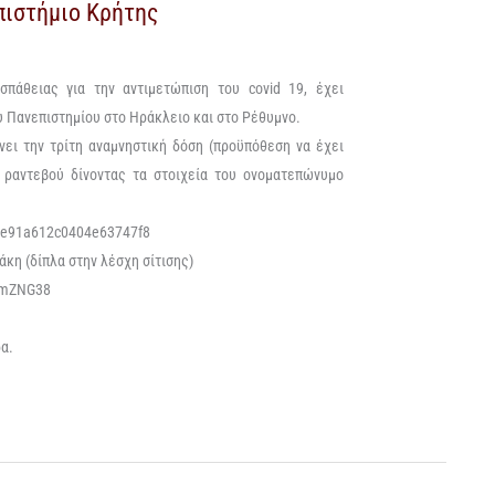
πιστήμιο Κρήτης
οσπάθειας για την αντιμετώπιση του
covid 19,
έχει
υ
Πανεπιστημίου στο
Ηράκλειο και στο Ρέθυμνο.
νει την τρίτη
αναμνηστική
δόση
(
προϋπόθεση να
έχει
ι ραντεβού
δίνοντας τα στοιχεία του ονοματεπώνυμο
67e91a612c0404e63747f8
σάκη
(δίπλα στην λέσχη σίτισης)
w4mZNG38
ρα.