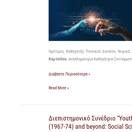
δικαιώματα”
δικαιώματα”
Ομότιμος Καθηγητής Ποινικού Δικαίου, Νομική 
Καμτσίδου
, Αναπληρώτρια Καθηγήτρια Συνταγματ
Διαβάστε Περισσότερα »
Read More »
Διεπιστημονικό Συνέδριο “Youth
Διεπιστημονικό
Διεπιστημονικό
(1967-74) and beyond: Social S
Συνέδριο
Συνέδριο