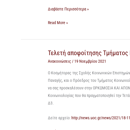
την
την
Διαβάστε Περισσότερα »
Εξάλειψη
Εξάλειψη
της
της
Read More »
Βίας
Βίας
κατά
κατά
των
των
Γυναικών
Γυναικών
Τελετή αποφοίτησης Τμήματος 
Τελετή
αποφοίτησης
Ανακοινώσεις
/
19 Νοεμβρίου 2021
Τμήματος
Ο
Κοσμήτορας
της
Σχολής Κοινωνικών
Επιστημώ
Κοινωνιολογίας
Παναγής,
και ο Πρόεδρος
του
Τμήματος
Κοινωνιο
να σας προσκαλέσουν στην
ΟΡΚΩΜΟΣΙΑ ΚΑΙ ΑΠΟ
Κοινωνιολογίας
που θα
πραγματοποιηθεί
την
Τετά
Δ3.
Δείτε αρχείο:
http://news.uoc.gr/news/2021/1