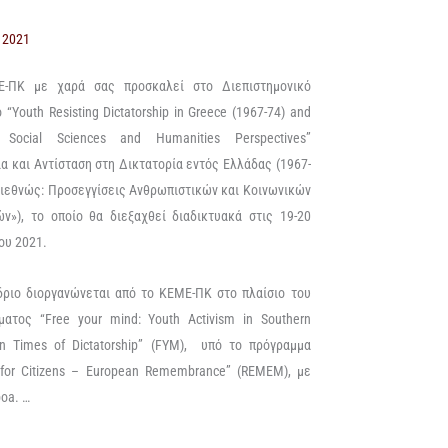
 2021
-ΠΚ με χαρά σας προσκαλεί στο Διεπιστημονικό
 “Youth Resisting Dictatorship in Greece (1967-74) and
 Social Sciences and Humanities Perspectives”
α και Αντίσταση στη Δικτατορία εντός Ελλάδας (1967-
 διεθνώς: Προσεγγίσεις Ανθρωπιστικών και Κοινωνικών
ών»), το οποίο θα διεξαχθεί διαδικτυακά στις 19-20
ου 2021.
δριο διοργανώνεται από το ΚΕΜΕ-ΠΚ στο πλαίσιο του
ματος “Free your mind: Youth Activism in Southern
in Times of Dictatorship” (FYM), υπό το πρόγραμμα
 for Citizens – European Remembrance” (REMEM), με
boa. …