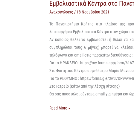
Εμβολιαστικά Κέντρα στο Πανε
Εμβολιαστικά
Κέντρα
Ανακοινώσεις
/
18 Νοεμβρίου 2021
στο
Το Πανεπιστήμιο Κρήτης στο πλαίσιο της πρ
Πανεπιστήμιο
λειτουργήσει
Εμβολιαστικ
ά
Κέντρ
α
στον
χώρο το
Κρήτης
Αν κάποιος θέλει να εμβολιαστεί ή θέλει να κά
συμπληρώσει τους 6 μήνες)
μπορεί να κλείσε
τηλέφωνο και email στ
ις
π
αρακάτω
διευθύνσ
εις:
Για το
ΗΡΑΚΛΕΙΟ
:
https://my.forms.app/form/61
Στο Φοιτητικό Κέντρο
αμφιθέατρο Μαρία Μανασ
Για
το
ΡΕΘΥΜΝΟ
:
https://forms.gle/3w37DFvvA
Στο Ιατρείο (κάτω από την λέσχη σίτισης)
Θα σας αποσταλεί σύντομα email για ημέρα και ώ
Read More »