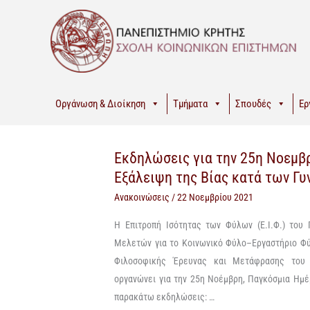
Μετάβαση
στο
περιεχόμενο
Οργάνωση & Διοίκηση
Τμήματα
Σπουδές
Ερ
Εκδηλώσεις για την 25η Νοεμβ
Εκδηλώσεις
Εκδηλώσεις
Εξάλειψη της Βίας κατά των Γυ
για
για
την
την
Ανακοινώσεις
/
22 Νοεμβρίου 2021
25η
25η
Η
Επιτροπή Ισότητας των Φύλων (Ε
.
Ι
.
Φ
.
) του
Νοεμβρίου
Νοεμβρίου
Μελετών για το Κο
ινωνικό Φύλο
–
Εργαστήριο
Φύ
–
–
Φιλοσοφικής Έρευνας και Μετάφρασης το
Παγκόσμια
Παγκόσμια
οργανώνει
για την 25η Νοέμβρη
,
Παγκόσμια Ημ
Ημέρα
Ημέρα
παρακάτω
εκδηλώσεις
:
…
για
για