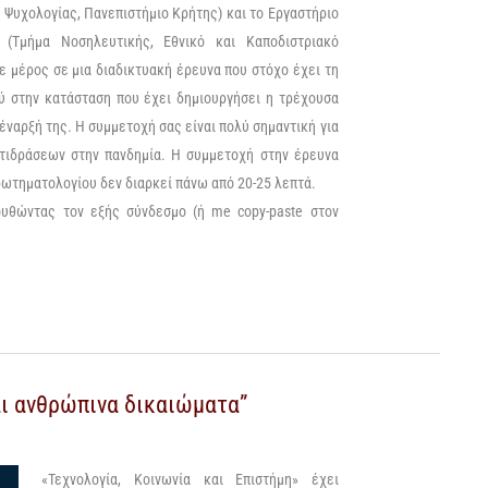
Ψυχολογίας, Πανεπιστήμιο Κρήτης) και το Εργαστήριο
 (Τμήμα Νοσηλευτικής, Εθνικό και Καποδιστριακό
 μέρος σε μια διαδικτυακή έρευνα που στόχο έχει τη
ύ στην κατάσταση που έχει δημιουργήσει η τρέχουσα
 έναρξή της.
Η συμμετοχή σας είναι πολύ σημαντική για
ντιδράσεων στην πανδημία. Η συμμετοχή στην έρευνα
ωτηματολογίου δεν διαρκεί πάνω από 20-25 λεπτά.
υθώντας τον εξής σύνδεσμο (ή me copy-paste στον
ι ανθρώπινα δικαιώματα”
«Τεχνολογία, Κοινωνία και Επιστήμη» έχει