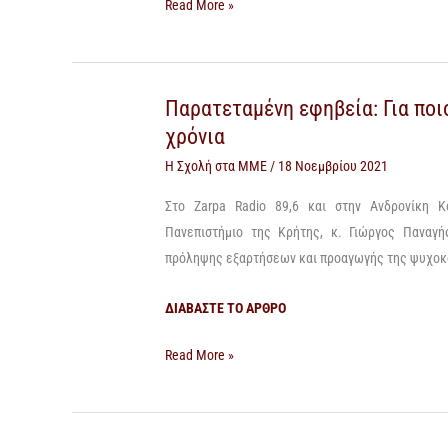
Read More »
Παρατεταμένη εφηβεία: Για ποι
Παρατεταμένη
χρόνια
εφηβεία:
Για
Η Σχολή στα ΜΜΕ
/
18 Νοεμβρίου 2021
ποιους
Στο Zarpa Radio 89,6 και στην Ανδρονίκη 
λόγους
Πανεπιστήμιο της Κρήτης, κ. Γιώργος Παναγ
φτάνει
πρόληψης εξαρτήσεων και προαγωγής της ψυχοκο
μέχρι
τα
ΔΙΑΒΑΣΤΕ ΤΟ ΑΡΘΡΟ
25
χρόνια
Read More »