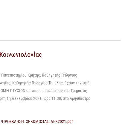
Κοινωνιολογίας
ν
Πανεπιστημίου Κρήτης,
Καθηγητής
Γεώργιος
λογίας,
Καθηγητής
Γεώργιος Τσιώλης,
έχουν την
τιμή
ΝΟΜΗ ΠΤΥΧΙΩΝ
σ
ε
νέους αποφοίτους
του
Τμήματος
ρτη
1η
Δεκε
μβρ
ίου
2021
,
ώρα 1
1
.
3
0
, στο
Αμφιθέατρο
8-11/ΠΡΟΣΚΛΗΣΗ_ΟΡΚΩΜΟΣΙΑΣ_ΔΕΚ2021.pdf