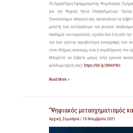
Το Εργαστήριο Εφαρμοσμένης Ψυχολογίας (Τμήμα 
με
για την Ψυχική Υγεία Επαγγελματιών Υγείας
την
Πανεπιστήμιο Αθηνών) σας προσκαλούν να λάβετε
πανδημία
μελέτη των αντιδράσεων του γενικού πληθυσμο
πανδημία του κορονοϊού, σχεδόν δύο έτη από την
την όσο γίνεται ακριβέστερη καταγραφή των α
είναι πλήρως ανώνυμη, ενώ η συμπλήρωση του ερ
Μπορείτε να λάβετε μέρος στην έρευνα ακολο
φυλλομετρητή σας):
https://bit.ly/3k9nPWc
Read More »
“Ψηφιακός μετασχηματισμός κα
“Ψηφιακός
“Ψηφιακός
μετασχηματισμός
μετασχηματισμός
Αρχική
,
Σεμινάρια
/
16 Νοεμβρίου 2021
και
και
ανθρώπινα
ανθρώπινα