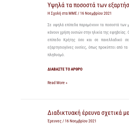
Υψηλά τα ποσοστά των εξαρτή
Υψηλά
τα
Η Σχολή στα ΜΜΕ
/
16 Νοεμβρίου 2021
ποσοστά
Σε υψηλά επίπεδα παραμένουν τα ποσοστά των 
των
κάνουν χρήση ουσιών στην ηλικία της εφηβείας. 
εξαρτήσεων
επίπεδο Κρήτης όσο και σε πανελλαδικό σε
στους
εξαρτησιογόνες ουσίες, όπως προκύπτει από τα
έφηβους
πληθυσμό.
του
Ρεθύμνου
ΔΙΑΒΑΣΤΕ ΤΟ ΑΡΘΡΟ
Read More »
Διαδικτυακή έρευνα σχετικά με
Διαδικτυακή
έρευνα
Έρευνες
/
16 Νοεμβρίου 2021
σχετικά